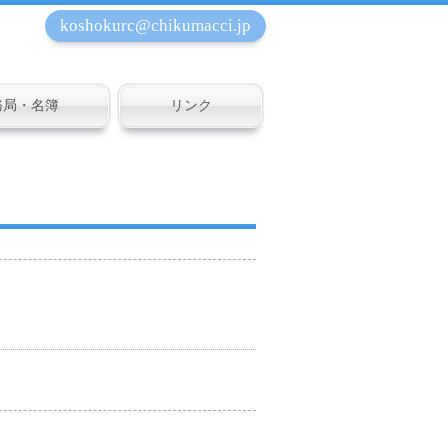
koshokurc@chikumacci.jp
務局・名簿
リンク