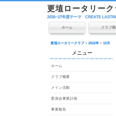
更埴ロータリーク
2026~27年度テーマ CREATE LASTIN
コ
ホーム
クラブ概
メインメニュー
ン
テ
更埴ロータリークラブ
>
2022年
>
10月
ン
ツ
メニュー
へ
移
ホーム
動
クラブ概要
メイン活動
委員会事業計画
事業報告