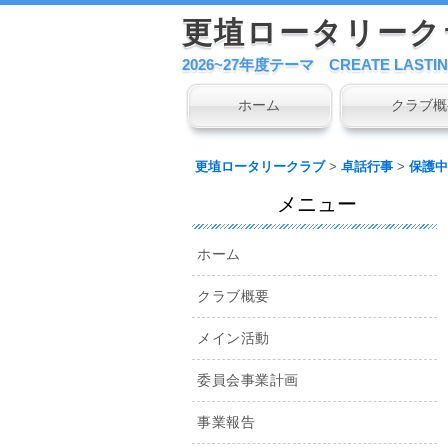
更埴ロータリーク
2026~27年度テーマ CREATE LASTIN
コ
ホーム
クラブ概
メインメニュー
ン
テ
更埴ロータリークラブ
>
卓話行事
>
保護中
ン
ツ
メニュー
へ
移
ホーム
動
クラブ概要
メイン活動
委員会事業計画
事業報告